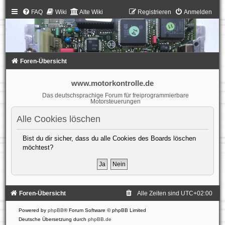
FAQ
Wiki
Alte Wiki
Registrieren
Anmelden
Foren-Übersicht
www.motorkontrolle.de
Das deutschsprachige Forum für freiprogrammierbare
Motorsteuerungen
Alle Cookies löschen
Bist du dir sicher, dass du alle Cookies des Boards löschen
möchtest?
Foren-Übersicht
Alle Zeiten sind
UTC+02:00
Powered by
phpBB
® Forum Software © phpBB Limited
Deutsche Übersetzung durch
phpBB.de