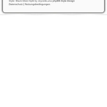
Style: Black-Silver-Split by Joyce&Luna
phpBB-Style-Design
Datenschutz
|
Nutzungsbedingungen