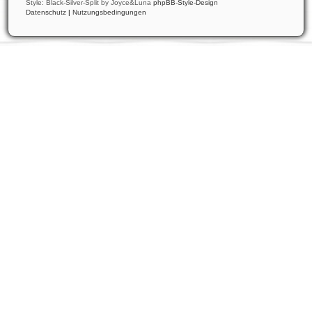
Style: Black-Silver-Split by Joyce&Luna
phpBB-Style-Design
Datenschutz
|
Nutzungsbedingungen