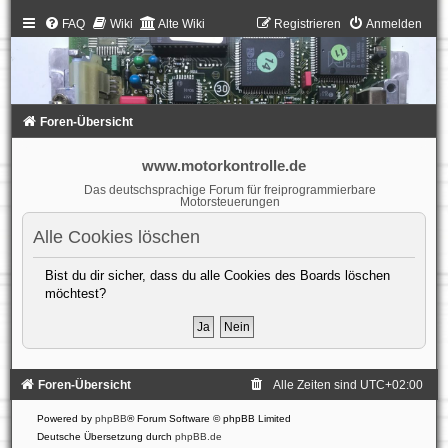
FAQ
Wiki
Alte Wiki
Registrieren
Anmelden
Foren-Übersicht
www.motorkontrolle.de
Das deutschsprachige Forum für freiprogrammierbare
Motorsteuerungen
Alle Cookies löschen
Bist du dir sicher, dass du alle Cookies des Boards löschen
möchtest?
Foren-Übersicht
Alle Zeiten sind
UTC+02:00
Powered by
phpBB
® Forum Software © phpBB Limited
Deutsche Übersetzung durch
phpBB.de