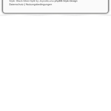
Style: Black-Silver-Split by Joyce&Luna
phpBB-Style-Design
Datenschutz
|
Nutzungsbedingungen