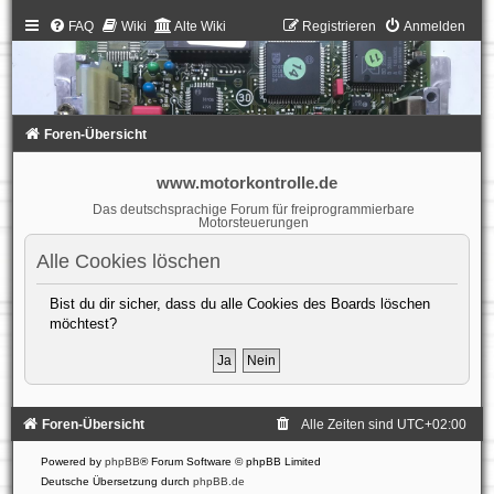
FAQ
Wiki
Alte Wiki
Registrieren
Anmelden
Foren-Übersicht
www.motorkontrolle.de
Das deutschsprachige Forum für freiprogrammierbare
Motorsteuerungen
Alle Cookies löschen
Bist du dir sicher, dass du alle Cookies des Boards löschen
möchtest?
Foren-Übersicht
Alle Zeiten sind
UTC+02:00
Powered by
phpBB
® Forum Software © phpBB Limited
Deutsche Übersetzung durch
phpBB.de