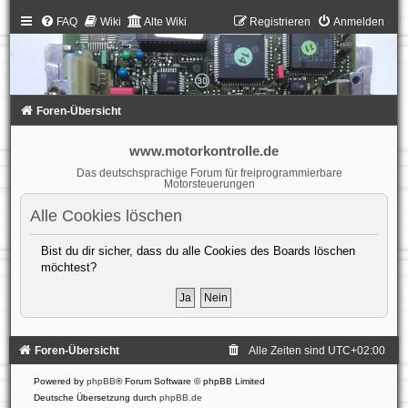
FAQ
Wiki
Alte Wiki
Registrieren
Anmelden
Foren-Übersicht
www.motorkontrolle.de
Das deutschsprachige Forum für freiprogrammierbare
Motorsteuerungen
Alle Cookies löschen
Bist du dir sicher, dass du alle Cookies des Boards löschen
möchtest?
Foren-Übersicht
Alle Zeiten sind
UTC+02:00
Powered by
phpBB
® Forum Software © phpBB Limited
Deutsche Übersetzung durch
phpBB.de