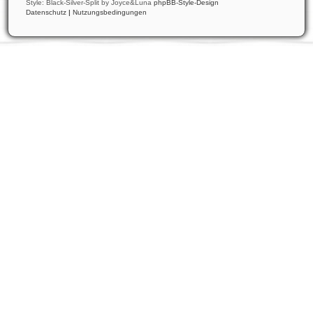
Style: Black-Silver-Split by Joyce&Luna
phpBB-Style-Design
Datenschutz
|
Nutzungsbedingungen